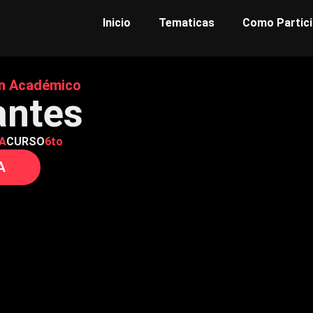
Inicio
Tematicas
Como Partici
n Académico
ntes
DA
CURSO
6to
A