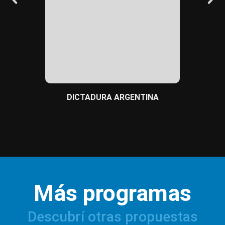
BULLYI
DICTADURA ARGENTINA
Más programas
Descubrí otras propuestas