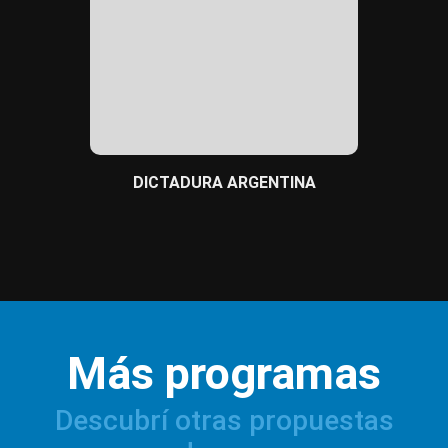
BULLYI
DICTADURA ARGENTINA
Más programas
Descubrí otras propuestas