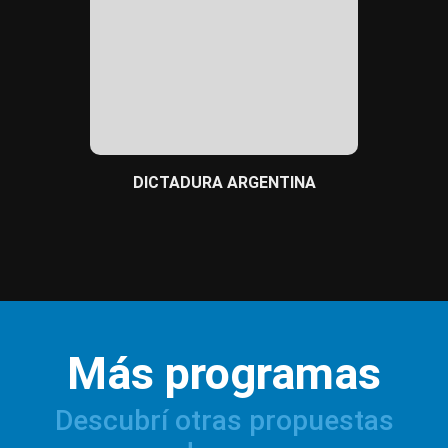
BULLYI
DICTADURA ARGENTINA
Más programas
Descubrí otras propuestas