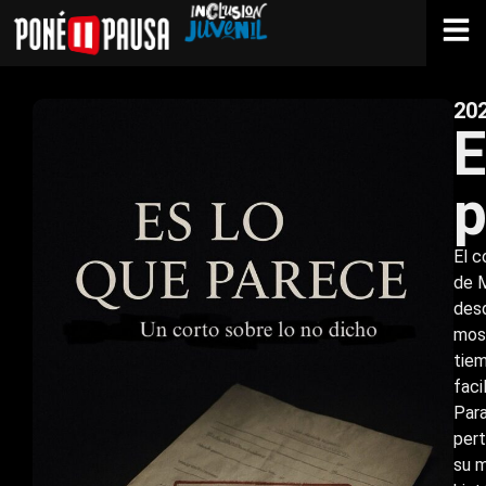
20
E
p
El c
de 
desd
most
tiem
faci
Para
pert
su 