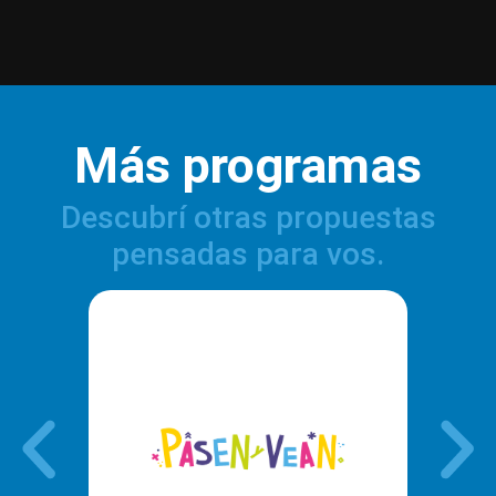
Más programas
Descubrí otras propuestas
pensadas para vos.