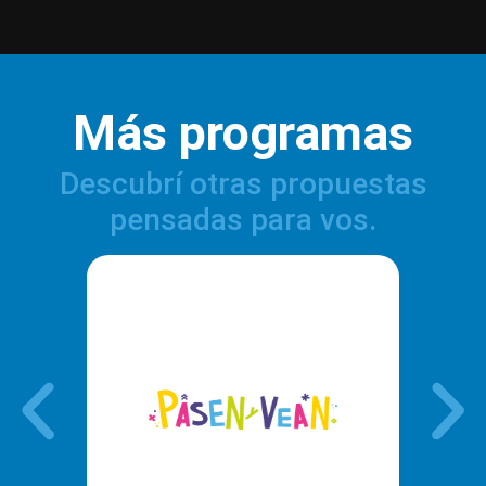
Más programas
Descubrí otras propuestas
pensadas para vos.