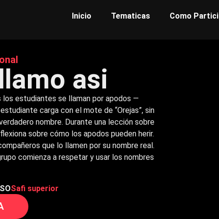
Inicio
Tematicas
Como Partici
onal
llamo asi
 los estudiantes se llaman por apodos —
 estudiante carga con el mote de “Orejas”, sin
u verdadero nombre. Durante una lección sobre
reflexiona sobre cómo los apodos pueden herir.
s compañeros que lo llamen por su nombre real.
rupo comienza a respetar y usar los nombres
SO
Safi superior
A