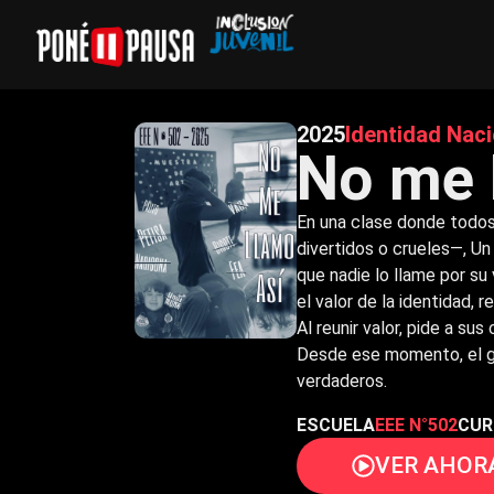
2025
Identidad Naci
No me 
En una clase donde todos
divertidos o crueles—, Un
que nadie lo llame por s
el valor de la identidad, 
Al reunir valor, pide a su
Desde ese momento, el g
verdaderos.
ESCUELA
EEE N°502
CUR
VER AHOR