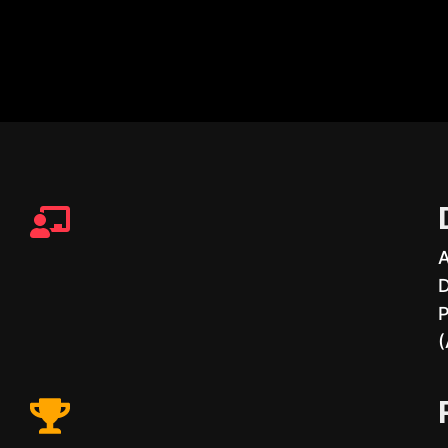
A
D
P
(