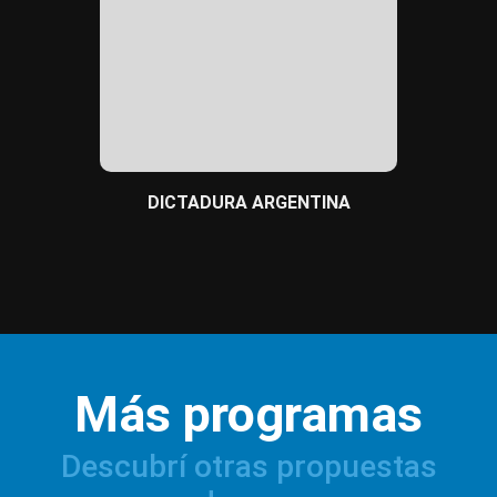
BULLYI
DICTADURA ARGENTINA
Más programas
Descubrí otras propuestas