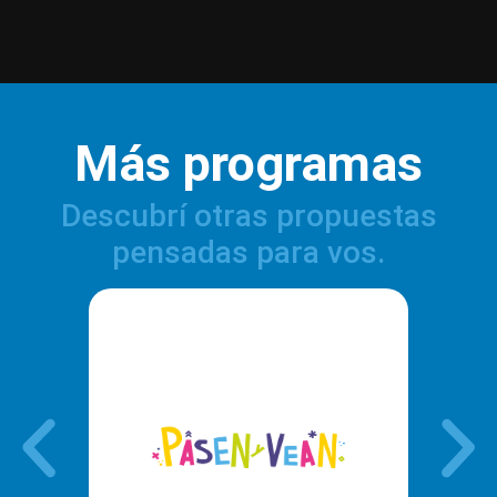
Más programas
Descubrí otras propuestas
pensadas para vos.