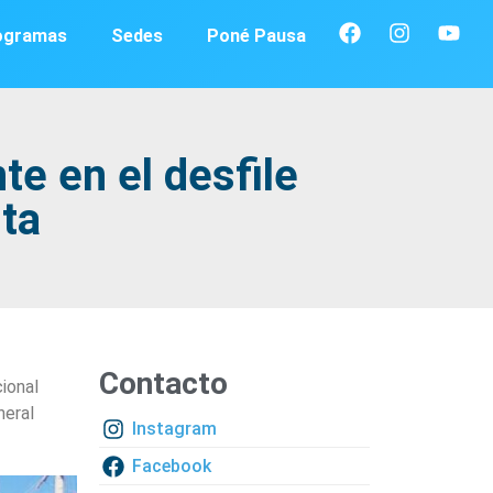
ogramas
Sedes
Poné Pausa
te en el desfile
ita
Contacto
cional
neral
Instagram
Facebook