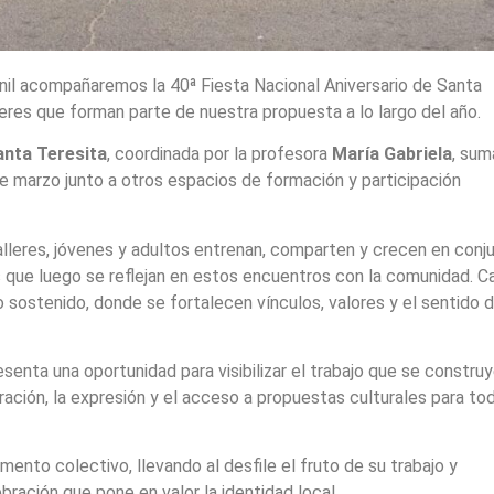
nil acompañaremos la 40ª Fiesta Nacional Aniversario de Santa
lleres que forman parte de nuestra propuesta a lo largo del año.
anta Teresita
, coordinada por la profesora
María Gabriela
, su
 de marzo junto a otros espacios de formación y participación
alleres, jóvenes y adultos entrenan, comparten y crecen en conju
s que luego se reflejan en estos encuentros con la comunidad. C
o sostenido, donde se fortalecen vínculos, valores y el sentido 
resenta una oportunidad para visibilizar el trabajo que se construy
ración, la expresión y el acceso a propuestas culturales para tod
ento colectivo, llevando al desfile el fruto de su trabajo y
ración que pone en valor la identidad local.