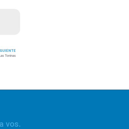
IGUIENTE
Las Toninas
a vos.