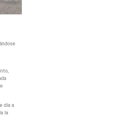
mándose
nto,
ada
de
e día a
a la