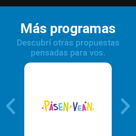
Más programas
Descubrí otras propuestas
pensadas para vos.